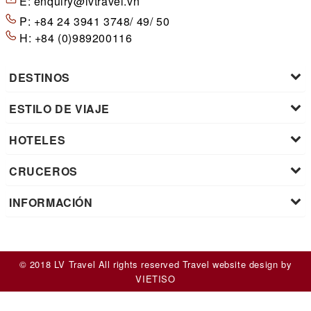
E:
enquiry@lvtravel.vn
P:
+84 24 3941 3748/ 49/ 50
H:
+84 (0)989200116
DESTINOS
ESTILO DE VIAJE
HOTELES
CRUCEROS
INFORMACIÓN
© 2018 LV Travel All rights reserved
Travel website design
by
VIET
ISO