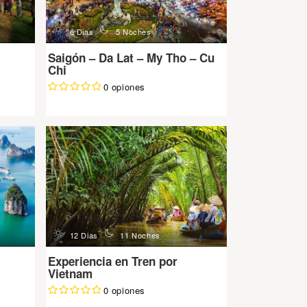
d
n
6 Dias
5 Noches
Saigón – Da Lat – My Tho – Cu
Chi
0 opiones
d
n
12 Dias
11 Noches
Experiencia en Tren por
Vietnam
0 opiones