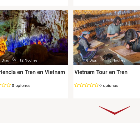
n
d
n
3 Dias
12 Noches
16 Dias
15 Noches
iencia en Tren en Vietnam
Vietnam Tour en Tren
0 opiones
0 opiones