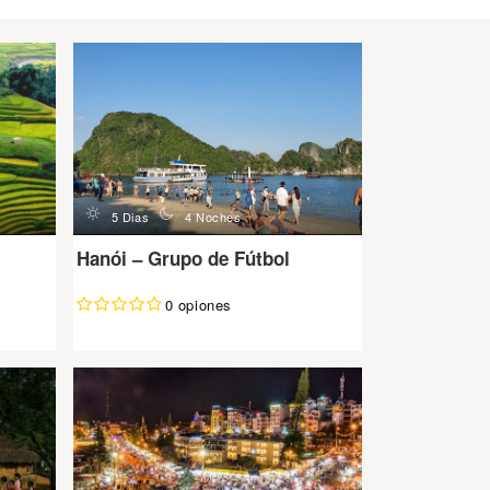
d
n
5 Dias
4 Noches
Hanói – Grupo de Fútbol
0 opiones