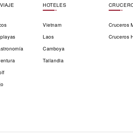
 VIAJE
HOTELES
CRUCER
cos
Vietnam
Cruceros 
 playas
Laos
Cruceros 
astronomía
Camboya
ventura
Tailandia
lf
jo