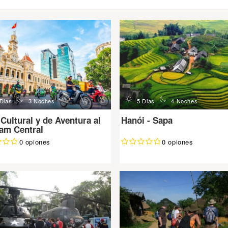
n
d
n
 Dias
3 Noches
5 Dias
4 Noches
 Cultural y de Aventura al
Hanói - Sapa
am Central
0 opiones
0 opiones