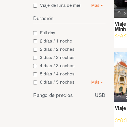
Viaje de luna de miel
Más
d
Viajes educativos
5
Duración
Crucero
Viaje
Minh
Viaje corto y excursión
Full day
2 días / 1 noche
2 días / 2 noches
3 días / 2 noches
4 días / 3 noches
5 días / 4 noches
6 días / 5 noches
Más
7 días / 6 noches
Rango de precios
USD
d
1
8 días / 7 noches
9 días / 8 noches
Viaje
10 días / 9 noches
11 días / 10 noches