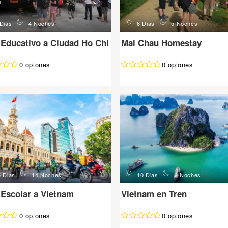
n
d
n
 Dias
4 Noches
6 Dias
5 Noches
 Educativo a Ciudad Ho Chi
Mai Chau Homestay
0 opiones
0 opiones
n
d
n
5 Dias
14 Noches
10 Dias
9 Noches
 Escolar a Vietnam
Vietnam en Tren
0 opiones
0 opiones