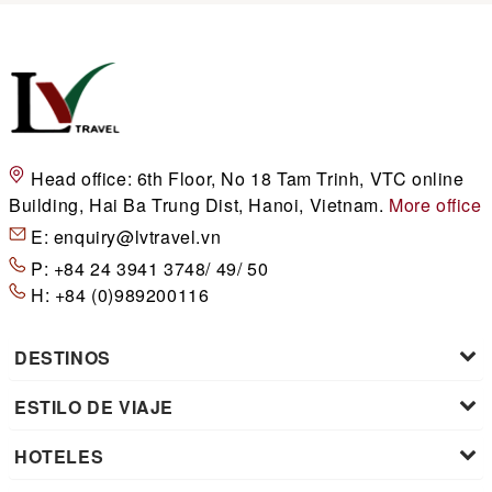
Head office:
6th Floor, No 18 Tam Trinh, VTC online
Building, Hai Ba Trung Dist, Hanoi, Vietnam.
More office
E:
enquiry@lvtravel.vn
P:
+84 24 3941 3748/ 49/ 50
H:
+84 (0)989200116
DESTINOS
ESTILO DE VIAJE
HOTELES