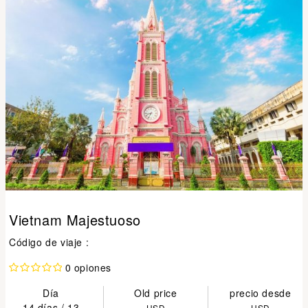
Vietnam Majestuoso
Código de viaje :
0 opiones
Día
Old price
precio desde
14 días / 13
USD
USD